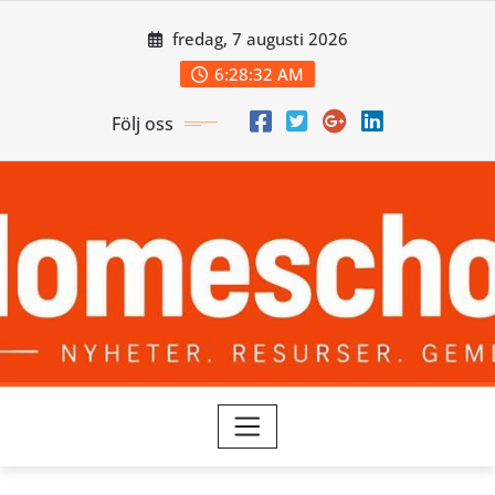
Skip
fredag, 7 augusti 2026
to
content
6:28:32 AM
Följ oss