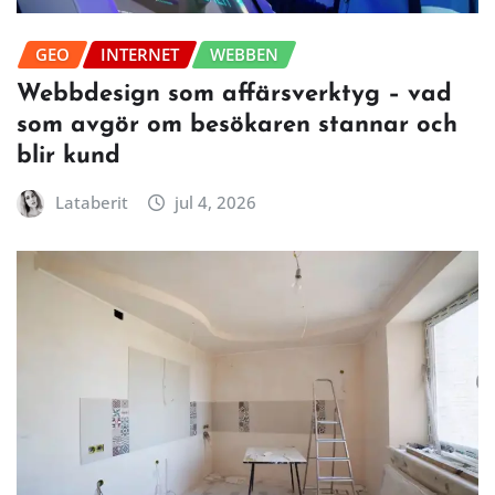
GEO
INTERNET
WEBBEN
Webbdesign som affärsverktyg – vad
som avgör om besökaren stannar och
blir kund
Lataberit
jul 4, 2026