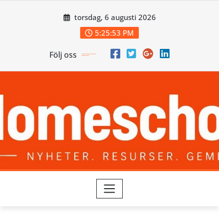
Skip
torsdag, 6 augusti 2026
to
content
5:25:54 PM
Följ oss