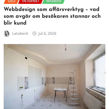
GEO
INTERNET
WEBBEN
Webbdesign som affärsverktyg – vad
som avgör om besökaren stannar och
blir kund
Lataberit
jul 4, 2026