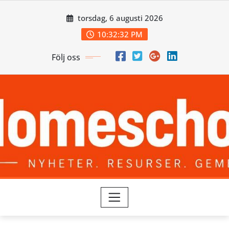
Skip
torsdag, 6 augusti 2026
to
content
10:32:33 PM
Följ oss