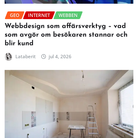
GEO
INTERNET
WEBBEN
Webbdesign som affärsverktyg – vad
som avgör om besökaren stannar och
blir kund
Lataberit
jul 4, 2026