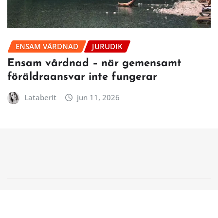
ENSAM VÅRDNAD
JURUDIK
Ensam vårdnad – när gemensamt
föräldraansvar inte fungerar
Lataberit
jun 11, 2026
Copyright © 2026 | Powered by
WordPress
|
NewsCorn
by
ThemeArile