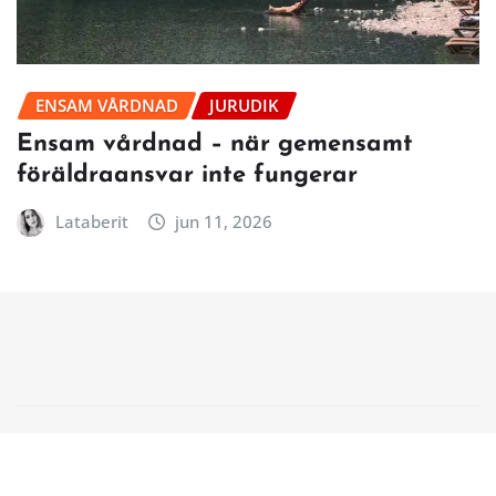
ENSAM VÅRDNAD
JURUDIK
Ensam vårdnad – när gemensamt
föräldraansvar inte fungerar
Lataberit
jun 11, 2026
Copyright © 2026 | Powered by
WordPress
|
NewsCorn
by
ThemeArile