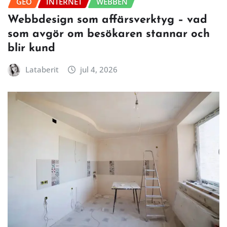
GEO
INTERNET
WEBBEN
Webbdesign som affärsverktyg – vad
som avgör om besökaren stannar och
blir kund
Lataberit
jul 4, 2026